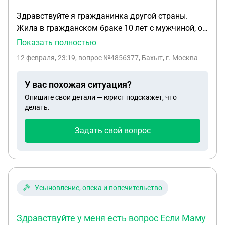
Здравствуйте я гражданинка другой страны.
Жила в гражданском браке 10 лет с мужчиной, он
гражданин РФ. Трое детей несовершеннолетние,
Показать полностью
дети от него и записаны на него, но тоже
12 февраля, 23:19
, вопрос №4856377, Бахыт, г. Москва
являются гражданами другой страны. И живем
мы не в России. Гражд муж с июля без вести
У вас похожая ситуация?
пропавший. Его родная сестра до сих пор не
Опишите свои детали — юрист подскажет, что
получила справку о том что он без. пров. С
делать.
воинской части пишут ждите справку. Как можно
ускорить этот процесс, и могу ли сама от лица
Задать свой вопрос
своих детей обратится военкомат . Пожалуйста
прокомментируйте
Усыновление, опека и попечительство
Здравствуйте у меня есть вопрос Если Маму