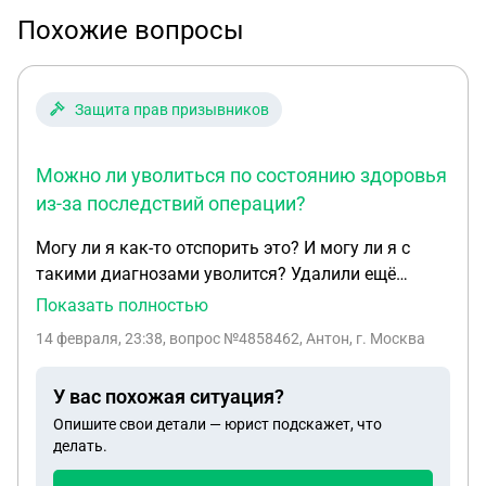
Похожие вопросы
Защита прав призывников
Можно ли уволиться по состоянию здоровья
из-за последствий операции?
Могу ли я как-то отспорить это? И могу ли я с
такими диагнозами уволится? Удалили ещё
гематому с гноем, щас снова развивается и болит,
Показать полностью
по состоянию здоровья уже вообще не могу
14 февраля, 23:38
, вопрос №4858462, Антон, г. Москва
ничего делать, особенно связанное с физ
нагрузкой, бегать тоже не могу вообще ничего
У вас похожая ситуация?
Опишите свои детали — юрист подскажет, что
делать.