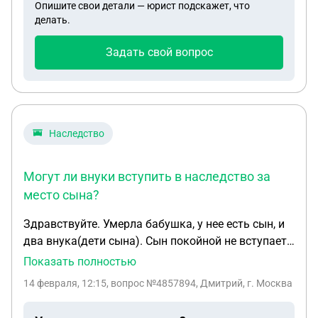
Опишите свои детали — юрист подскажет, что
делать.
Задать свой вопрос
Наследство
Могут ли внуки вступить в наследство за
место сына?
Здравствуйте. Умерла бабушка, у нее есть сын, и
два внука(дети сына). Сын покойной не вступает
в наследство(бездействует). Есть квартира, в
Показать полностью
которой у бабушки 2/4 доли, сын 1/4, внук 1/4, у
14 февраля, 12:15
, вопрос №4857894, Дмитрий, г. Москва
второго внука нет доли есть только прописка.
Отойдет ли наследство бабушки государству если