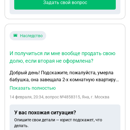
Задать свой вопрос
Наследство
И получиться ли мне вообще продать свою
долю, если вторая не оформлена?
Добрый день! Подскажите, пожалуйста, умерла
бабушка, она завещала 2-х комнатную квартиру
мне и брату по 1/2, я подала документы на
Показать полностью
вступление в наследство по завещанию, брат
14 февраля, 20:34
, вопрос №4858315, Яна, г. Москва
ничего не делал, так как не работает и пьет, что
будет с его долей, если он не вступит в
У вас похожая ситуация?
наследство в течение полугода? Если брат не
Опишите свои детали — юрист подскажет, что
подаст и не напишет отказ, я смогу вступить в
делать.
наследство в эту долю или нет? Если да то как