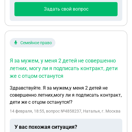
это делать? Если нет, то что будет с этой долей?
Задать свой вопрос
Нотариус вроде как сказал, что если даже брат не
подаст они будут ждать, когда он к ним
обратиться, даже, если пройдет несколько лет, но
уже я так понимаю через суд, разве я не могу
претендовать на эту долю, если брату не до этого
Семейное право
и я больше, чем уверена он не будет этим
заниматься? Тоже самое все платежи, которые
Я за мужем, у меня 2 детей не совершенно
сейчас не оплачены за квартплату бабушки и так
летних, могу ли я подписать контракт, дети
далее буду оплачивать я, а если мне полностью
же с отцом останутся
не принадлежит эта квартира, почему я должна
их всех оплачивать? И получиться ли мне вообще
Здравствуйте. Я за мужем,у меня 2 детей не
продать свою долю, если вторая не оформлена?
совершенно летних,могу ли я подписать контракт,
дети же с отцом останутся!?
14 февраля, 18:55
, вопрос №4858237, Наталья, г. Москва
У вас похожая ситуация?