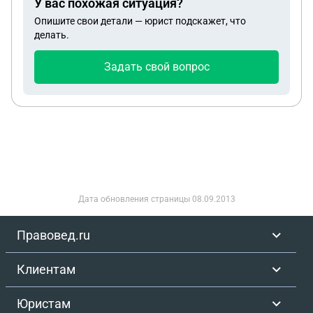
У вас похожая ситуация?
сын будет бездействовать? Могут ли внуки
Опишите свои детали — юрист подскажет, что
вступить в наследство за место сына?
делать.
Задать свой вопрос
Дата обновления страницы
08.09.2013
Правовед.ru
Клиентам
Юристам