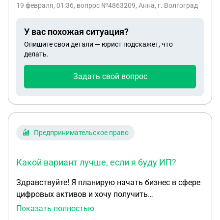
19 февраля, 01:36
, вопрос №4863209, Анна, г. Волгоград
взносы если я работала официально была
трудоустроена и платила налоги
У вас похожая ситуация?
Опишите свои детали — юрист подскажет, что
делать.
Задать свой вопрос
Предпринимательское право
Какой вариант лучше, если я буду ИП?
Здравствуйте! Я планирую начать бизнес в сфере
цифровых активов и хочу получить
профессиональную консультацию по
Показать полностью
юридическим и налоговым аспектам. Заранее