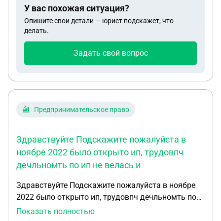
У вас похожая ситуация?
Опишите свои детали — юрист подскажет, что
делать.
Задать свой вопрос
Предпринимательское право
Здравствуйте Подскажите пожалуйста в
ноябре 2022 было открыто ип, трудовпч
дечльномть по ип не велась и
Здравствуйте Подскажите пожалуйста в ноябре
2022 было открыто ип, трудовпч дечльномть по
ип не велась и никакие доходы я не вела, на каких
Показать полностью
основаниях можно не платить налог и стразовые