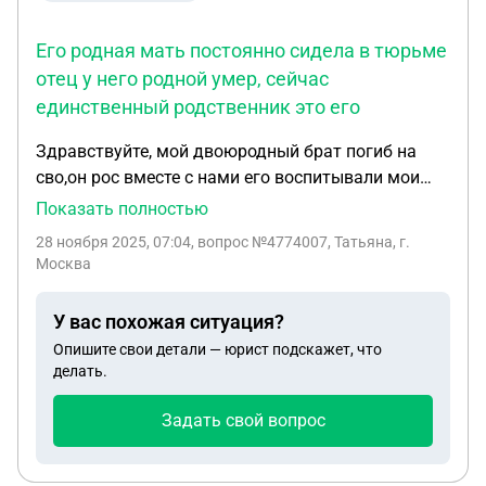
Его родная мать постоянно сидела в тюрьме
отец у него родной умер, сейчас
единственный родственник это его
Здравствуйте, мой двоюродный брат погиб на
сво,он рос вместе с нами его воспитывали мои
родители, мой папа его родной дядя.Мама была
Показать полностью
опекуном и то только с одиннадцати лет, а до
28 ноября 2025, 07:04
, вопрос №4774007, Татьяна, г.
11лет ни чего не оформляли просто проживал с
Москва
нами. Его родная мать постоянно сидела в
тюрьме отец у него родной умер, сейчас
У вас похожая ситуация?
единственный родственник это его родная мать
Опишите свои детали — юрист подскажет, что
она не лишена родительских прав так, как
делать.
постоянно сидела, опекун умерла,может ли мой
папа который его ростил вместе с моей мамой
Задать свой вопрос
оспорить в суде выплаты которые положены его
матери? Она ведь его не растила, но и не лишена