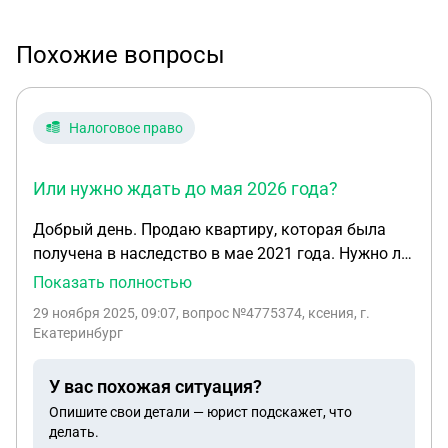
Похожие вопросы
Налоговое право
Или нужно ждать до мая 2026 года?
Добрый день. Продаю квартиру, которая была
получена в наследство в мае 2021 года. Нужно ли
оплачивать налог на доход, если прошло уже
Показать полностью
более 3 лет. Или нужно ждать до мая 2026 года?
29 ноября 2025, 09:07
, вопрос №4775374, ксения, г.
Почему-то везде написано, что наследное
Екатеринбург
имущество после 3 лет владения не облагается
налогом. Спасибо за ответ.
У вас похожая ситуация?
Опишите свои детали — юрист подскажет, что
делать.