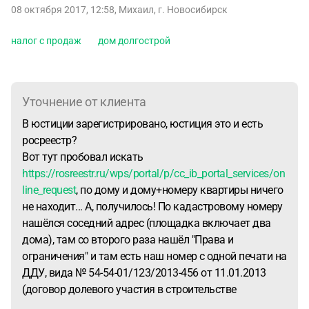
08 октября 2017, 12:58
,
Михаил
,
г. Новосибирск
налог с продаж
дом долгострой
Уточнение от клиента
В юстиции зарегистрировано, юстиция это и есть
росреестр?
Вот тут пробовал искать
https://rosreestr.ru/wps/portal/p/cc_ib_portal_services/on
line_request
, по дому и дому+номеру квартиры ничего
не находит... А, получилось! По кадастровому номеру
нашёлся соседний адрес (площадка включает два
дома), там со второго раза нашёл "Права и
ограничения" и там есть наш номер с одной печати на
ДДУ, вида № 54-54-01/123/2013-456 от 11.01.2013
(договор долевого участия в строительстве