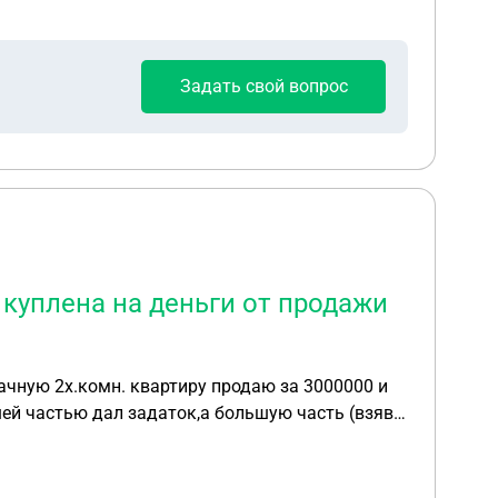
ценили в 690000 рублей) и оставить машину
. Могу ли я выплачивать эту сумму частями и в
Задать свой вопрос
 куплена на деньги от продажи
рачную 2х.комн. квартиру продаю за 3000000 и
шей частью дал задаток,а большую часть (взяв
ости дом в