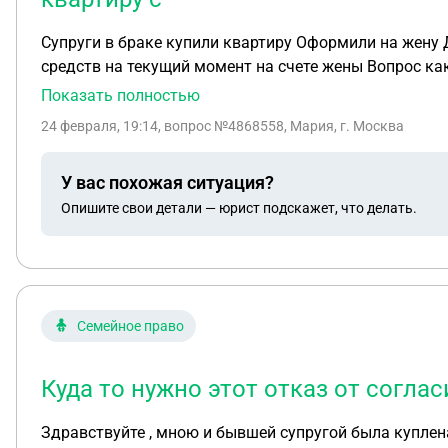
Супруги в браке купили квартиру Оформили на жену Далее развелись После развода жена продала квартиру с нотариальным разрешением мужа Денежные
средств на текущий момент на счете жены Вопрос как теперь официально оформить раздел этих денег за продажу квартиры Чтобы у мужа не было потом
претензий То есть некое соглашение о разделе им
Показать полностью
24 февраля, 19:14
, вопрос №4868558, Мария, г. Москва
У вас похожая ситуация?
Опишите свои детали — юрист подскажет, что делать.
Семейное право
Куда то нужно этот отказ от соглас
Здравствуйте , мною и бывшей супругой была куплена