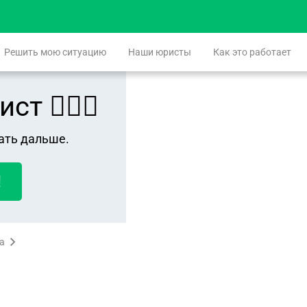
Решить мою ситуацию
Наши юристы
Как это работает
 👨🏻‍⚖️
ать дальше.
!
а