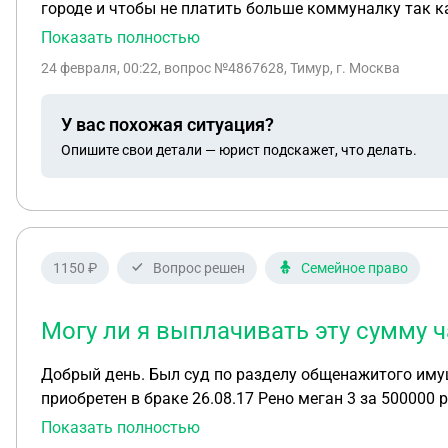
городе и чтобы не платить больше коммуналку так ка
покупке была часть денег взята в кредит но на имя с
Показать полностью
году . на раздел имущества я не подавал . в 2026 год
24 февраля, 00:22
, вопрос №4867628, Тимур, г. Москва
от чего у меня сложилось мнение что я до сих пор им
деньги в размере 200 тысяч рублей за это согласие н
У вас похожая ситуация?
деньги и скоро будет оформлять сделку купли-продаж
Опишите свои детали — юрист подскажет, что делать.
согласия . будет ли иметь это силу до договора купл
регистрировать или как и что мне делать?
1150 ₽
Вопрос решен
Семейное право
Могу ли я выплачивать эту сумму ч
Добрый день. Был суд по разделу общенажитого имущества (автомобиль) с бывшим мужем. Брак был зарегистрирован 07.07.17 года. Автомобиль был
приобретен в браке 26.08.17 Рено меган 3 за 500000
за 315000 рублей. Он подал иск на раздел автомобиля
Показать полностью
была оценена в 690000 рублей. Суд решил в его пользу 502000 рублей за авто и 18800 за и