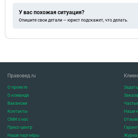
квартиры. Все документы,подтверждающие ,что
У вас похожая ситуация?
Опишите свои детали — юрист подскажет, что делать.
Правовед.ru
Клие
О проекте
Задать
О команде
Заказа
Вакансии
Часты
Контакты
Наши 
СМИ о нас
Отзыв
Пресс-центр
Гаран
Наши партнёры
Журна