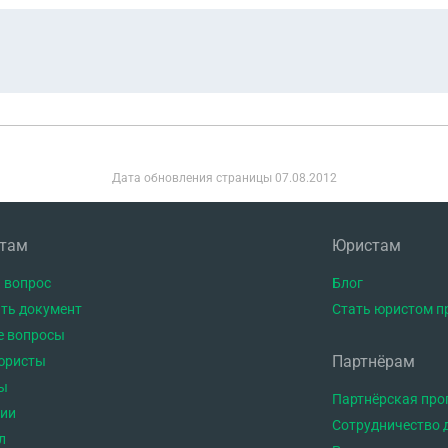
 квартира была в моей собственности до брака имеются.
Дата обновления страницы
07.08.2012
нтам
Юристам
 вопрос
Блог
ть документ
Стать юристом п
е вопросы
Партнёрам
юристы
ы
Партнёрская пр
тии
Сотрудничество 
л