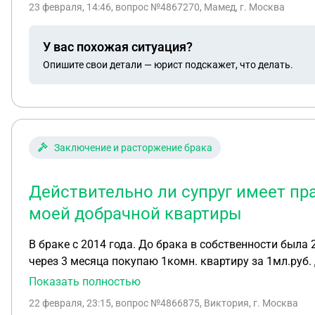
23 февраля, 14:46
, вопрос №4867270, Мамед, г. Москва
имущества(автомобиль) с бывшим мужем. Я должна в
себе (машина зарегистрирована на меня, пользовалас
У вас похожая ситуация?
какие сроки. Доход у меня официально минимальный
Опишите свои детали — юрист подскажет, что делать.
Заключение и расторжение брака
Действительно ли супруг имеет пра
моей добрачной квартиры
В браке с 2014 года. До брака в собственности была 
через 3 месяца покупаю 1комн. квартиру за 1мл.руб
ипотечный кредит)банк перевел мне на счёт. Продавцу 1комн.кварти
Показать полностью
ипотеке(был внесен матер.капитал,у нас +2ое детей.) Вопрос : муж подал на развод и раздел имущества. В иске указал требования на раздел 1 комнатной
22 февраля, 23:15
, вопрос №4866875, Виктория, г. Москва
квартиры и ипотечного дома. Действительно ли супруг имеет право разделить 1квартиру,которая была куплена на деньги от продажи моей добрачной