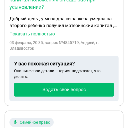
усыновлении?
Добрый день , у меня два сына жена умерла на
второго ребенка получил материнский капитал ,
потратил его. Женился, жена усыновила моего
Показать полностью
второго ребенка поменяли свидетельства о
03 февраля, 20:35
, вопрос №4845719, Андрей, г.
рождении вписали туда вторую жену. Ей пришл
Владивосток
сертификат на моего второго ребенка , на
которого уже выдавали мат капитал положен ли
У вас похожая ситуация?
он еще раз при усыновлении?
Опишите свои детали — юрист подскажет, что
делать.
Задать свой вопрос
Семейное право