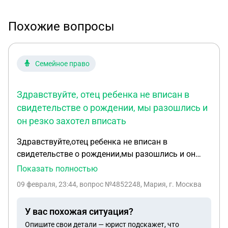
Похожие вопросы
Семейное право
Здравствуйте, отец ребенка не вписан в
свидетельстве о рождении, мы разошлись и
он резко захотел вписать
Здравствуйте,отец ребенка не вписан в
свидетельстве о рождении,мы разошлись и он
резко захотел вписать себя,но я не хочу Есть
Показать полностью
аргументы,что отец не занимался воспитанием
09 февраля, 23:44
, вопрос №4852248, Мария, г. Москва
ребенка,он хочет не заниматься ребенком,а
гадить мне,угрожает полицией,якобы я запрещаю
У вас похожая ситуация?
видеть ребенка,но я просто не хочу чтобы они
Опишите свои детали — юрист подскажет, что
виделись и ребёнок тоже желанием не