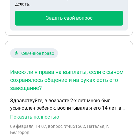
делать.
горит,ребенку 4 года и возможно не понимает
просто суть происходящего Хочу выйти замуж и
Задать свой вопрос
могу ли я вписать нового отца через усыновление
,обязательно ли быть мужем и женой чтобы он
смог усыновить ребенка ?
Семейное право
Имею ли я права на выплаты, если с сыном
сохранялось общение и на руках есть его
завещание?
Здравствуйте, в возрасте 2-х лет мною был
усыновлен ребенок, воспитывала я его 14 лет, а
потом по сложившимся обстоятельства был
Показать полностью
отказ от усыновления по суду. Достигнув
09 февраля, 14:07
, вопрос №4851562, Наталья, г.
совершеннолетия сын ушел по контракту на СВО...
Белгород
Погиб... Имею ли я права на выплаты, если с