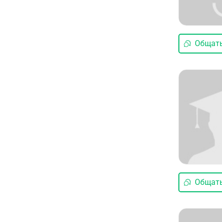
Общать
Общать