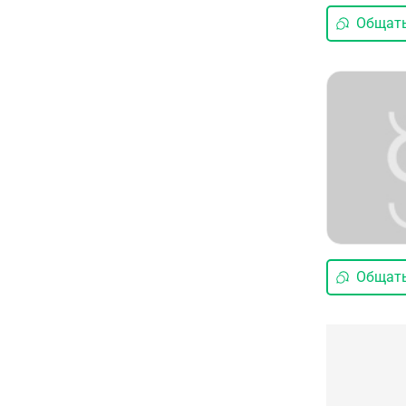
Общать
Общать