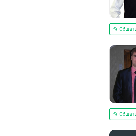
Общать
Общать