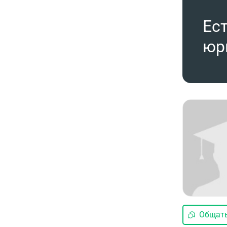
Ес
юр
Общать