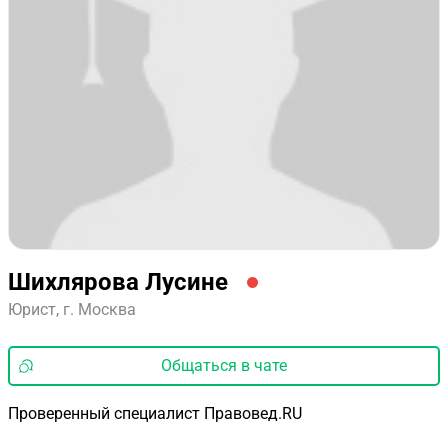
2015 г. Восточная экономико-юридическая
гуманитарная академия (Академия ВЭГУ г. Томск),
факультет психологии, специализация: юридическая
психология (диплом).
2024 г. курс: Лучшие практики Legal Design, обучающая
организация: Moscow Digital School (сертификат)
2024 курс: Эффективная судебная защита, обучающая
организация: Ассоциация национальная третейская
палата (сертификат)
Главная цель - Результат в интересах клиента.
Шихлярова Лусине
Юрист, г. Москва
Общаться в чате
Проверенный специалист Правовед.RU