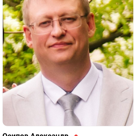
поставки продуктов питания, включая ВСЕХ крупных
ритейлеров, поставка/покупка сельхоз. техники и
запасных частей, оказания услуг общественного
питания по государственным контрактам);
- подготовка претензий/ответов на претензии;
- подготовка исков/отзывов/возражений/заявлений об
обеспечении исковых требований/апелляционных/
кассационных жалоб;
- подготовка любых документов по исполнительному
производству
мой процент взыскания задолженности - 98%,
в 2023 г. выиграла два дела о взыскании с доверителя
штрафа по договору купли-продажи (лизинговая
сделка) на общую сумму 3 млн., снижала штрафы, пени,
неустойки.
мой процент возврата денежных средств через службу
судебных приставов/банки - 70-80 %