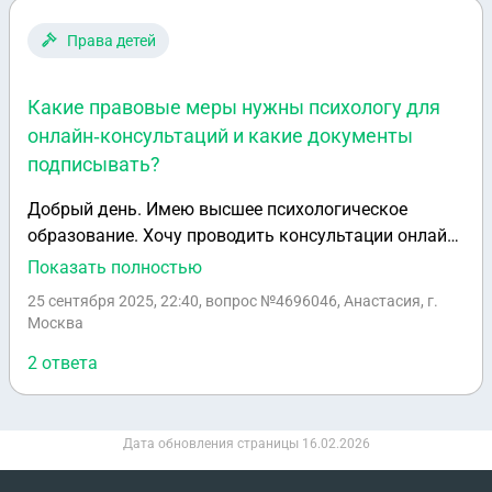
Права детей
Какие правовые меры нужны психологу для
онлайн‑консультаций и какие документы
подписывать?
Добрый день. Имею высшее психологическое
образование. Хочу проводить консультации онлайн
и вести свою страницу в соц сетях для
Показать полностью
продвижения. Какие правовые меры я должна
25 сентября 2025, 22:40
, вопрос №4696046, Анастасия, г.
принять. Какие документы подписывать с
Москва
клиентами.
2 ответа
Дата обновления страницы
16.02.2026