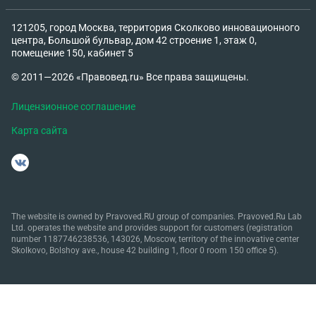
121205, город Москва, территория Сколково инновационного
центра, Большой бульвар, дом 42 строение 1, этаж 0,
помещение 150, кабинет 5
© 2011—2026 «Правовед.ru» Все права защищены.
Лицензионное соглашение
Карта сайта
The website is owned by Pravoved.RU group of companies. Pravoved.Ru Lab
Ltd. operates the website and provides support for customers (registration
number 1187746238536, 143026, Moscow, territory of the innovative center
Skolkovo, Bolshoy ave., house 42 building 1, floor 0 room 150 office 5).