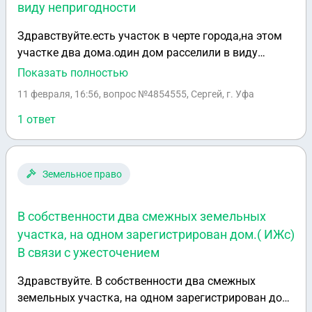
виду непригодности
Здравствуйте.есть участок в черте города,на этом
участке два дома.один дом расселили в виду
непригодности для жилья.администрация города
Показать полностью
хочет его передать в реконструкцию.нас как
11 февраля, 16:56
, вопрос №4854555, Сергей, г. Уфа
жителей второго дома,вызвали на суд.суд в связи с
тем что бы определить доли этого участка.т.к.хотят
1 ответ
реконструировать дом ,который расселили.и нам
надо принять чью-то сторону.извините я не
понимаю какую.спасибо
Земельное право
В собственности два смежных земельных
участка, на одном зарегистрирован дом.( ИЖс)
В связи с ужесточением
Здравствуйте. В собственности два смежных
земельных участка, на одном зарегистрирован дом.