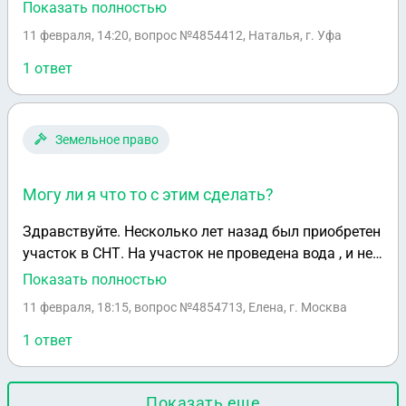
( ИЖс) В связи с ужесточением земельного
Показать полностью
контроля, не возникнет у земельного надзора
11 февраля, 14:20
, вопрос №4854412, Наталья, г. Уфа
основания для штрафа, что на втором участке нет
дома? Обьединить нельзя(превышение
1 ответ
максимальной площади). Спасибо.
Земельное право
Могу ли я что то с этим сделать?
Здравствуйте. Несколько лет назад был приобретен
участок в СНТ. На участок не проведена вода , и не
проведено электричество. Строений никаких нет. Но
Показать полностью
я оплатила сразу за подключение к электроэнергии
11 февраля, 18:15
, вопрос №4854713, Елена, г. Москва
и подключение воды в местную управляющую . Но
никто так этим и не стал заниматься. На
1 ответ
протяжении всего этого времени СНТ начисляет
коммунальные платежи . Мы не живем там,
Показать еще
прописанных нет , так как строений нет никаких .