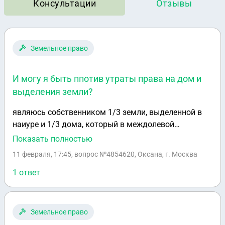
Консультации
Отзывы
Земельное право
И могу я быть ппотив утраты права на дом и
выделения земли?
являюсь собственником 1/3 земли, выделенной в
наиуре и 1/3 дома, который в междолевой
собственности, фактически дома стоят отдельно в 4
Показать полностью
см друг от друга ( раньше был один общий, все
11 февраля, 17:45
, вопрос №4854620, Оксана, г. Москва
сгорело и привезли два сруба на страховку) и
поставили рядом, в тех же координатах, моя
1 ответ
половина стоит, а у второго собственника из за
отсутствия 25 лет полностью развалился, второй
собственник теперь написал в суд на утрату права
Земельное право
собственностина дом и выделения участка в