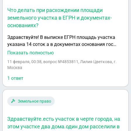
натуре, суд назначил экспертизу, это значит я одна
Что делать при расхождении площади
буду разбирать его половину???? За свой счет??? И
земельного участка в ЕГРН и документах-
могу я быть ппотив утраты права на дом и
основаниях?
выделения земли?
Здравствуйте! В выписке ЕГРН площадь участка
указана 14 соток а в документах основания гос
регистрации - 10 соток , а именно основанием в
Показать полностью
ЕГРН указано Постановление Главы Баранцевской
11 февраля, 00:38
, вопрос №4853811, Лилия Цветкова, г.
сельской администрации Чеховского рна МО от
Москва
1993 года К тому же оригиналы документов
1 ответ
сгорели. Пришлось заказывать архивную выписку
из Постановления. Такой Администрации уже не
существует. Что можно сделать? Хочу продать
участок, но предварительно найти обоснования в
Земельное право
расхождении по площади для покупателей
Здравствуйте.есть участок в черте города, на
этом участке два дома.один дом расселили в