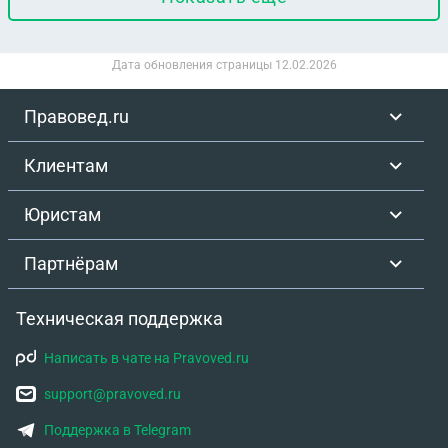
Дорогой не пользуемся. Освещением тоже. Сейчас
СНТ выставил долг и подал в суд на взыскание.
Дата обновления страницы
12.02.2026
Могу ли я что то с этим сделать ?
Правовед.ru
Клиентам
Юристам
Партнёрам
Техническая поддержка
Написать в чате на Pravoved.ru
support@pravoved.ru
Поддержка в Telegram