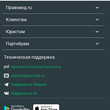
хочет, чтобы мы все были под одной фамилией, мой
Правовед.ru
муж также желает усыновить моего ребенка.
Подскажите, пожалуйста, какие действия и какие
Клиентам
документы нужны для суда, чтобы бывшего мужа
всё-таки лишили родительских прав?
Юристам
Партнёрам
Техническая поддержка
Написать в чате на Pravoved.ru
support@pravoved.ru
Поддержка в Telegram
Поддержка в VK