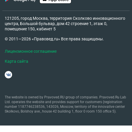
121205, город Москва, территория Сколково инновационного
центра, Большой бульвар, дом 42 строение 1, этаж 0,
помещение 150, кабинет 5
© 2011—2026 «Правовед.ru» Все права защищены.
Лицензионное соглашение
Карта сайта
The website is owned by Pravoved.RU group of companies. Pravoved.Ru Lab
Ltd. operates the website and provides support for customers (registration
number 1187746238536, 143026, Moscow, territory of the innovative center
Skolkovo, Bolshoy ave., house 42 building 1, floor 0 room 150 office 5).