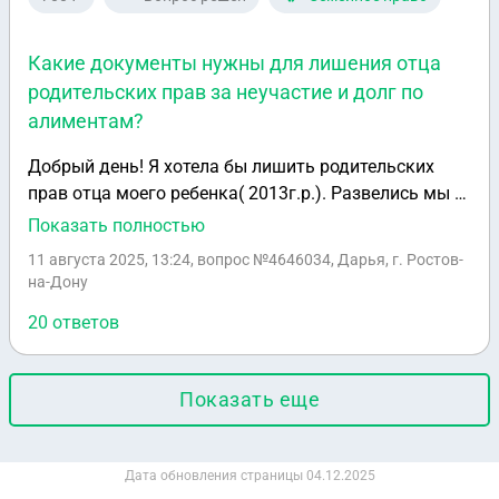
Какие документы нужны для лишения отца
родительских прав за неучастие и долг по
алиментам?
Добрый день! Я хотела бы лишить родительских
прав отца моего ребенка( 2013г.р.). Развелись мы с
отцом ребенка в 2017 году, с этого времени отец
Показать полностью
никак не участвует в жизни ребенка, не видится с
11 августа 2025, 13:24
, вопрос №4646034, Дарья, г. Ростов-
ним, имеет задолженность по алиментам ( по
на-Дону
решению суда) уже свыше 700тыс. руб. Официально
20 ответов
нигде не работает всё это время и не имеет
никакого имущества, поэтому приставы ничего с
него взыскать не могут. Проживает он в другом
Показать еще
городе. Начиная с 2019 года и на данный момент , я
нахожусь в браке с другим мужчиной, который
воспитывает моего ребенка как родного и у ребенка
Дата обновления страницы
04.12.2025
к нему такое же отношение, называет его папой и