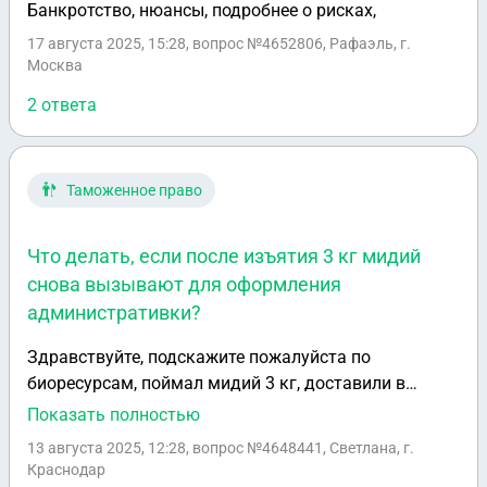
Банкротство, нюансы, подробнее о рисках,
17 августа 2025, 15:28
, вопрос №4652806, Рафаэль, г.
Москва
2 ответа
Таможенное право
Что делать, если после изъятия 3 кг мидий
снова вызывают для оформления
административки?
Здравствуйте, подскажите пожалуйста по
биоресурсам, поймал мидий 3 кг, доставили в
линейный отдел, составили документы, сказали
Показать полностью
будет административка, штраф, прошёл месяц,
13 августа 2025, 12:28
, вопрос №4648441, Светлана, г.
звонят, просят прийти к ним опять, якобы на
Краснодар