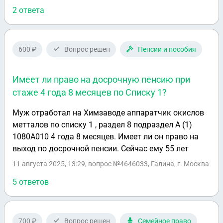
уголовку не потянуло, перебить надо на
2 ответа
административку, хотя изначально говорили, будет
штраф, как мне быть в этом случае,
проконсультируйте, пожалуйста, ни средств для
ловли у меня не было, ни лодки. Спасибо большое!
600 ₽
Вопрос решен
Пенсии и пособия
Имеет ли право на досрочную пенсию при
стаже 4 года 8 месяцев по Списку 1?
Муж отработал на Химзаводе аппаратчик окислов
метталов по списку 1 , раздел 8 подраздел А (1)
1080А010 4 года 8 месяцев. Имеет ли он право на
выход по досрочной пенсии. Сейчас ему 55 лет
11 августа 2025, 13:29
, вопрос №4646033, Галина, г. Москва
5 ответов
700 ₽
Вопрос решен
Семейное право