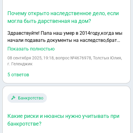
Почему открыто наследственное дело, если
могла быть дарственная на дом?
Здравствуйте! Папа наш умер в 2014году,когда мы
начали подавать документы на наследство,брат
отца сказал что ,у него дарственная на дом. Мы
Показать полностью
дарственную не видели,а в реестре сегодня увидели
08 сентября 2025, 19:18
, вопрос №4676978, Толстых Юлия,
что дело открыто. Возможно ли что никакой
г. Геленджик
дарственной нет? А если есть почему тогда дело
5 ответов
открыто?
Банкротство
Какие риски и нюансы нужно учитывать при
банкротстве?