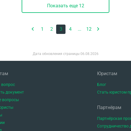
Показать еще
12
1
2
3
4
...
12
Дата обновления страницы
06.08.2026
нтам
Юристам
 вопрос
Блог
ть документ
Стать юристом п
е вопросы
Партнёрам
юристы
ы
Партнёрская пр
тии
Сотрудничество 
л