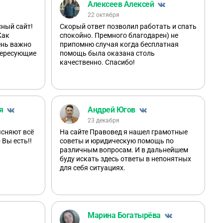
Алексеев Алексей
22 октября
сный сайт!
Скорый ответ позволил работать и спать
Как
спокойно. Премного благодарен) не
ень важно
припомню случая когда бесплатная
тересующие
помощь была оказана столь
качественно. Спасибо!
я
Андрей Югов
23 декабря
ясняют всё
На сайте Правовед я нашел грамотные
 Вы есть!!
советы и юридическую помощь по
различным вопросам. И в дальнейшем
буду искать здесь ответы в непонятных
для себя ситуациях.
Марина Богатырёва