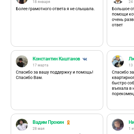
18 января
24
Более грамотного ответа я не слышала.
Большое сп
помощи ко
очень раз
ответ
Константин Каштанов
Лю
17 марта
13
Спасибо за вашу поддержку и помощь!
Спасибо за
Спасибо Вам.
квартирног
быстро соб
въехала в 
порекомен
Вадим Прокин
Ни
28 мая
1 