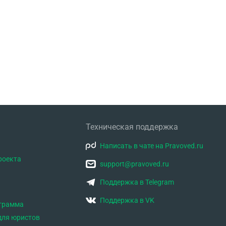
кабинете. Сделайте возможность,
хотя бы клиентам записывать
голосовые сообщения, сделайте
транскрипт с помощью ИИ. В
приложении нет возможности
сделать вознаграждение
конкретного юриста. Желаю удачи
в развитии сервиса
Техническая поддержка
Написать в чате на Pravoved.ru
роекта
support@pravoved.ru
Поддержка в Telegram
Поддержка в VK
ограмма
для юристов