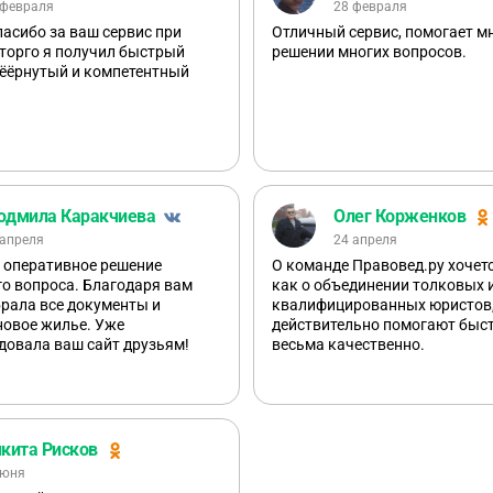
 февраля
28 февраля
асибо за ваш сервис при
Отличный сервис, помогает мн
торго я получил быстрый
решении многих вопросов.
вёёрнутый и компетентный
дмила Каракчиева
Олег Корженков
 апреля
24 апреля
 оперативное решение
О команде Правовед.ру хочетс
о вопроса. Благодаря вам
как о объединении толковых 
рала все документы и
квалифицированных юристов
новое жилье. Уже
действительно помогают быст
довала ваш сайт друзьям!
весьма качественно.
кита Рисков
июня