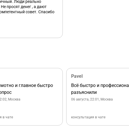
личный. Люди реально
 Не просят денег , а дают
омпетентный совет. Спасибо
Pavel
амотно и главное быстро
Всё быстро и профессион
опрос
разъяснили
22:02
, Москва
06 августа, 22:01
, Москва
я в чате
консультация в чате