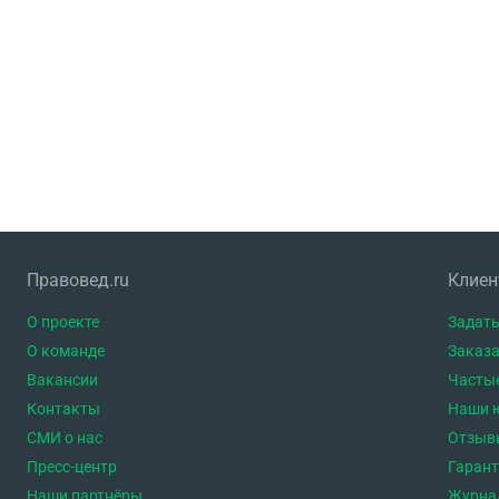
Правовед.ru
Клие
О проекте
Задать
О команде
Заказа
Вакансии
Часты
Контакты
Наши 
СМИ о нас
Отзыв
Пресс-центр
Гаран
Наши партнёры
Журна