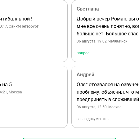
Светлана
ятибалльной !
Добрый вечер Роман, вы 
мне все очень понятно, в
20:17
, Санкт-Петербург
больше нет. Большое спас
ответ!
06 августа, 19:02
, Челябинск
вопрос
Андрей
 на 5
Олег отозвался на озвуче
проблему, объяснил, что м
14:21
, Москва
предпринять в сложившей
ситуации, оперативно пом
06 августа, 13:59
, Москва
подготовить необходимые
заказ документов
документы