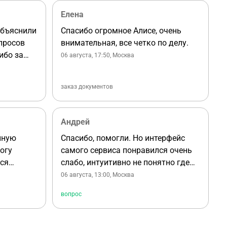
Елена
объяснили
Спасибо огромное Алисе, очень
опросов
внимательная, все четко по делу.
ибо за
06 августа, 17:50
, Москва
заказ документов
Андрей
нную
Спасибо, помогли. Но интерфейс
огу
самого сервиса понравился очень
ся
слабо, интуитивно не понятно где
ог
находится тот или иной раздел, где
06 августа, 13:00
, Москва
найти мои вопросы, что бы их найти
вопрос
нужно очень большой путь
проделать, считаю это должно быть
на главной, а не только в личном