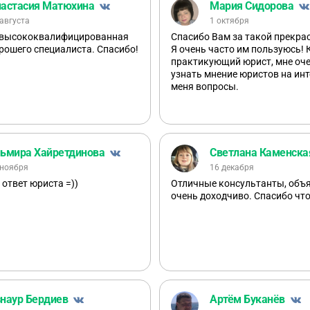
астасия Матюхина
Мария Сидорова
 августа
1 октября
 высококвалифицированная
Спасибо Вам за такой прекра
рошего специалиста. Спасибо!
Я очень часто им пользуюсь! 
практикующий юрист, мне оч
узнать мнение юристов на ин
меня вопросы.
ьмира Хайретдинова
Светлана Каменска
 ноября
16 декабря
 ответ юриста =))
Отличные консультанты, объ
очень доходчиво. Спасибо что
наур Бердиев
Артём Буканёв