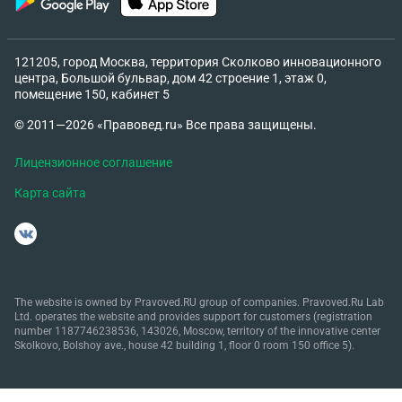
121205, город Москва, территория Сколково инновационного
центра, Большой бульвар, дом 42 строение 1, этаж 0,
помещение 150, кабинет 5
© 2011—2026 «Правовед.ru» Все права защищены.
Лицензионное соглашение
Карта сайта
The website is owned by Pravoved.RU group of companies. Pravoved.Ru Lab
Ltd. operates the website and provides support for customers (registration
number 1187746238536, 143026, Moscow, territory of the innovative center
Skolkovo, Bolshoy ave., house 42 building 1, floor 0 room 150 office 5).