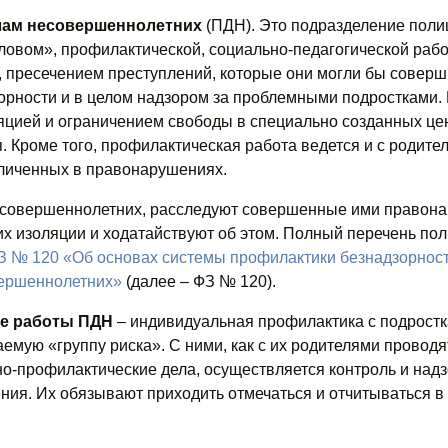
лам несовершеннолетних
(ПДН). Это подразделение поли
ловом», профилактической, социально-педагогической рабо
 пресечением преступлений, которые они могли бы соверш
орности и в целом надзором за проблемными подростками.
яцией и ограничением свободы в специально созданных це
 Кроме того, профилактическая работа ведется и с родите
личенных в правонарушениях.
несовершеннолетних, расследуют совершенные ими правон
их изоляции и ходатайствуют об этом. Полный перечень по
ФЗ № 120 «Об основах системы профилактики безнадзорност
ершеннолетних»
(далее – ФЗ № 120).
е работы ПДН
– индивидуальная профилактика с подростк
емую «группу риска». С ними, как с их родителями проводя
но-профилактические дела, осуществляется контроль и надз
ия. Их обязывают приходить отмечаться и отчитываться в