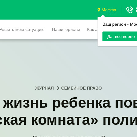
Москва
Ваш регион -
Мо
Решить мою ситуацию
Наши юристы
Как это работает
Да, все верно
ЖУРНАЛ
СЕМЕЙНОЕ ПРАВО
а жизнь ребенка по
ская комната» пол