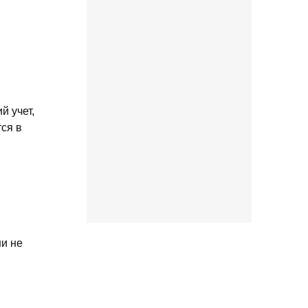
й учет,
ся в
и не