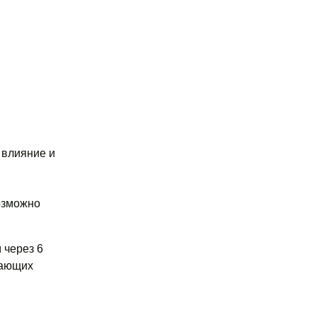
 влияние и
возможно
 через 6
дающих