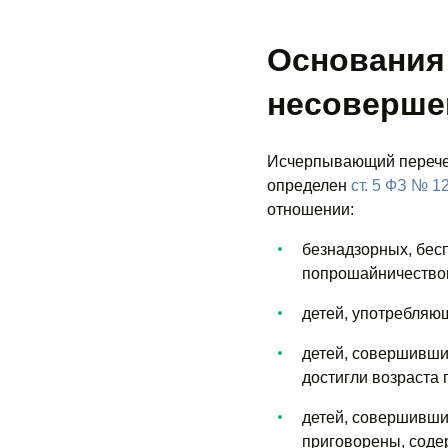
Основания 
несоверше
Исчерпывающий перечень
определен
ст. 5 ФЗ № 1
отношении:
безнадзорных, бес
попрошайничество
детей, употребляющ
детей, совершивши
достигли возраста 
детей, совершивших
приговорены, соде