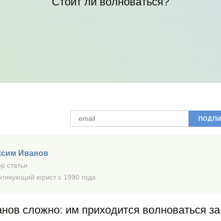
Стоит ли волноваться?
ксим Иванов
р статьи
ктикующий юрист с 1990 года
нов сложно: им приходится волноваться за