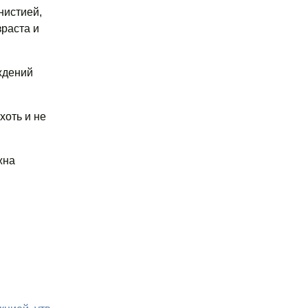
нистией,
раста и
ждений
хоть и не
жна