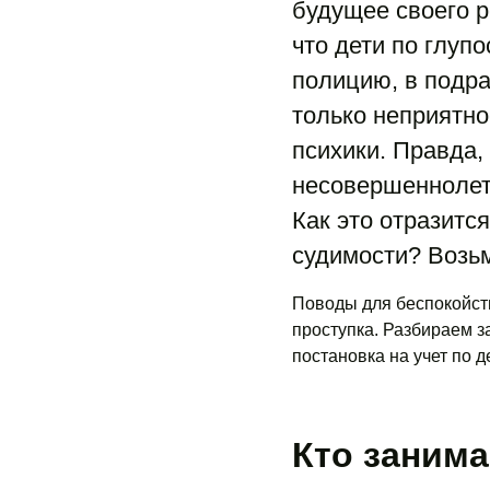
будущее своего р
что дети по глуп
полицию, в подр
только неприятно
психики. Правда,
несовершеннолет
Как это отразитс
судимости? Возьм
Поводы для беспокойств
проступка. Разбираем за
постановка на учет по 
Кто заним