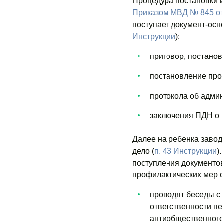
Процедура постановки и
Приказом МВД № 845 от
поступает документ-осн
Инструкции
):
приговор, постанов
постановление прок
протокола об адми
заключения ПДН о 
Далее на ребенка завод
дело (
п. 43 Инструкции
)
поступления документов
профилактических мер 
проводят беседы с
ответственности п
антиобщественного