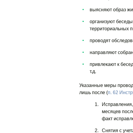
выясняют образ жиз
организуют беседы
территориальных п
проводят обследов
направляют собран
привлекают к бесед
т.д.
Указанные меры проводят
лишь после (
п. 62 Инст
Исправления,
месяцев посл
факт исправл
Снятия с учет