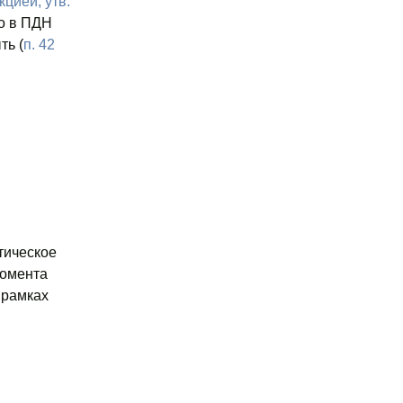
цией, утв.
то в ПДН
ть (
п. 42
тическое
момента
 рамках