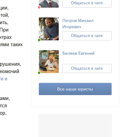
Общаться в чате
ции,
той,
Петров Михаил
ить,
Игоревич
 При
Общаться в чате
нтрах
лями таких
Беляев Евгений
арушения,
Общаться в чате
лномочий
и и
Все наши юристы
ами,
тся
ор,