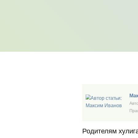
Ма
Авто
Пра
Родителям хулига