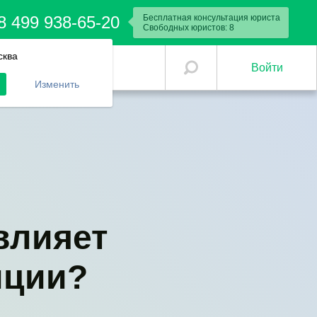
8 499 938-65-20
Бесплатная консультация юриста
Свободных юристов:
8
сква
Войти
Изменить
влияет
иции?