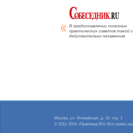
В предоставлении полезных
практических советов такой с
действительно незаменим.
Москва, ул. Иловайская, д. 10, стр. 1
© 2011–2014 «Правовед.RU» Все права з