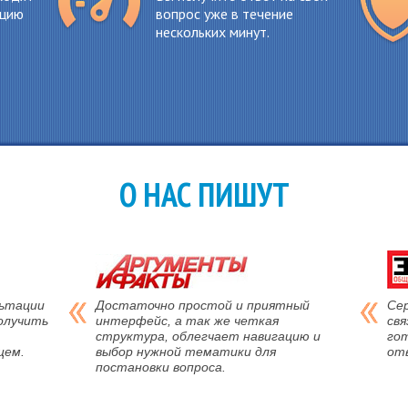
ацию
вопрос уже в течение
нескольких минут.
О НАС ПИШУТ
льтации
Достаточно простой и приятный
Се
олучить
интерфейс, а так же четкая
свя
структура, облегчает навигацию и
го
щем.
выбор нужной тематики для
от
постановки вопроса.