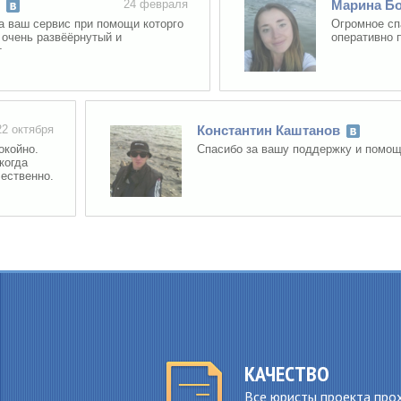
24 февраля
Марина Богат
 сервис при помощи которго
Огромное спасибо
ь развёёрнутый и
оперативно получ
тября
Константин Каштанов
о.
Спасибо за вашу поддержку и помощь! Сп
енно.
КАЧЕСТВО
Все юристы проекта про