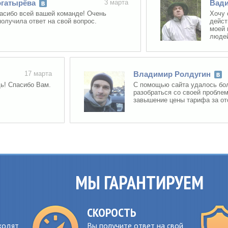
ырёва
3 марта
Вадим П
 всей вашей команде! Очень
Хочу сказа
ила ответ на свой вопрос.
действите
моей пробл
людей рабо
17 марта
Владимир Ролдугин
асибо Вам.
С помощью сайта удалось более д
разобраться со своей проблемой (
завышение цены тарифа за отоплен
МЫ ГАРАНТИРУЕМ
СКОРОСТЬ
ходят
Вы получите ответ на свой