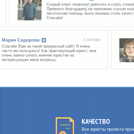
Скорый ответ позволил работать и спать спокойно.
Премного благодарен) не припомню случая когда
бесплатная помощь была оказана столь качественно
Спасибо!
рия Сидорова
1 октября
сибо Вам за такой прекрасный сайт! Я очень
то им пользуюсь! Как практикующий юрист, мне
нь важно узнать мнение юристов на
ересующие меня вопросы.
КАЧЕСТВО
Все юристы проекта про