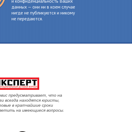
и конфиденциальность Ваших
данных — они ни в коем случае
нигде не публикуются и никому
не передаются.
рвис предусматривает, что на
зи всегда находятся юристы,
товые в кратчайшие сроки
ветить на имеющиеся вопросы.