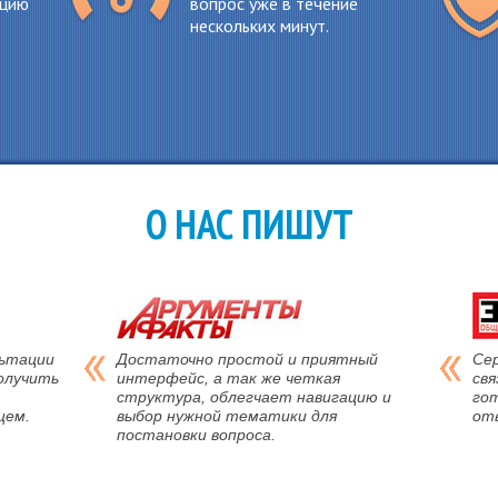
ацию
вопрос уже в течение
нескольких минут.
О НАС ПИШУТ
льтации
Достаточно простой и приятный
Се
олучить
интерфейс, а так же четкая
свя
структура, облегчает навигацию и
го
щем.
выбор нужной тематики для
от
постановки вопроса.