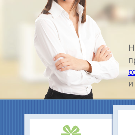
Н
п
с
и