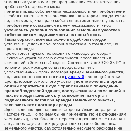
земельным участком и при предъявлении соответствующих
требований сторонами может:
признать право собственника недвижимости на приобретение
в собственность земельного участка, на котором находится эта
недвижимость, или право собственника земельного участка на
приобретение оставшейся на нем недвижимости, либо
установить условия пользования земельным участком
собственником недвижимости на новый срок.
Таким образом, всё-таки можно в судебном порядке
установить условия пользования участком, в том числе, на
правах аренды.
Кроме того, я думаю положения о «свободе договора»
несколько утратили свою актуальность после внесения
изменений в Земельный кодекс. Согласно ч.7 ст.39.20 ЗК РФ в
течение трех месяцев со дня представления в
уполномоченный орган договора аренды земельного участка,
подписанного в соответствии с
пунктом 6
настоящей статьи
арендаторами земельного участка, у
полномоченный орган
обязан обратиться в суд с требованием о понуждении
правообладателей здания, сооружения или помещений в
них, не представивших в уполномоченный орган
подписанного договора аренды земельного участка,
заключить этот договор аренды.
Здесь, конечно, две неравные стороны, Администрация и
частное лицо. Но почему бы не применить это и к отношениям
частных лиц, ведь баланс интересов сторон никто не отменял,
а в данном случае налицо ущемление прав собственника
земельного участка, самостоятельно несущего расходы и не