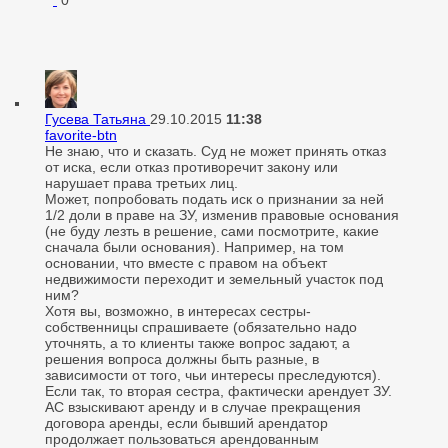
0
Гусева Татьяна
29.10.2015
11:38
favorite-btn
Не знаю, что и сказать. Суд не может принять отказ
от иска, если отказ противоречит закону или
нарушает права третьих лиц.
Может, попробовать подать иск о признании за ней
1/2 доли в праве на ЗУ, изменив правовые основания
(не буду лезть в решение, сами посмотрите, какие
сначала были основания). Например, на том
основании, что вместе с правом на объект
недвижимости переходит и земельный участок под
ним?
Хотя вы, возможно, в интересах сестры-
собственницы спрашиваете (обязательно надо
уточнять, а то клиенты также вопрос задают, а
решения вопроса должны быть разные, в
зависимости от того, чьи интересы преследуются).
Если так, то вторая сестра, фактически арендует ЗУ.
АС взыскивают аренду и в случае прекращения
договора аренды, если бывший арендатор
продолжает пользоваться арендованным