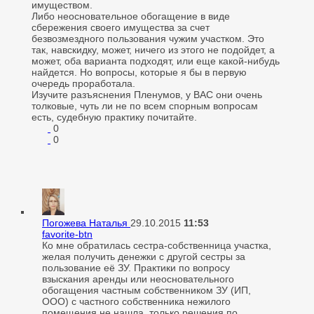
имуществом.
Либо неосновательное обогащение в виде
сбережения своего имущества за счет
безвозмездного пользования чужим участком. Это
так, навскидку, может, ничего из этого не подойдет, а
может, оба варианта подходят, или еще какой-нибудь
найдется. Но вопросы, которые я бы в первую
очередь проработала.
Изучите разъяснения Пленумов, у ВАС они очень
толковые, чуть ли не по всем спорным вопросам
есть, судебную практику почитайте.
0
0
Погожева Наталья
29.10.2015
11:53
favorite-btn
Ко мне обратилась сестра-собственница участка,
желая получить денежки с другой сестры за
пользование её ЗУ. Практики по вопросу
взыскания аренды или неосновательного
обогащения частным собственником ЗУ (ИП,
ООО) с частного собственника нежилого
помещения не нашла, только решения по