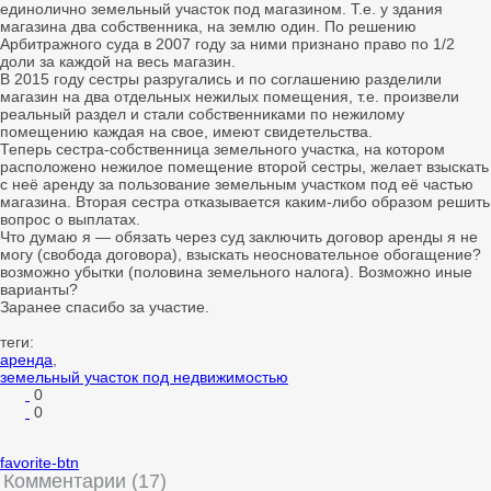
единолично земельный участок под магазином. Т.е. у здания
магазина два собственника, на землю один. По решению
Арбитражного суда в 2007 году за ними признано право по 1/2
доли за каждой на весь магазин.
В 2015 году сестры разругались и по соглашению разделили
магазин на два отдельных нежилых помещения, т.е. произвели
реальный раздел и стали собственниками по нежилому
помещению каждая на свое, имеют свидетельства.
Теперь сестра-собственница земельного участка, на котором
расположено нежилое помещение второй сестры, желает взыскать
с неё аренду за пользование земельным участком под её частью
магазина. Вторая сестра отказывается каким-либо образом решить
вопрос о выплатах.
Что думаю я — обязать через суд заключить договор аренды я не
могу (свобода договора), взыскать неосновательное обогащение?
возможно убытки (половина земельного налога). Возможно иные
варианты?
Заранее спасибо за участие.
теги:
аренда
,
земельный участок под недвижимостью
0
0
favorite-btn
Комментарии (17)