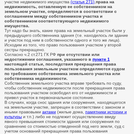
участке недвижимого имущества
(статья 271)
,
права на
недвижимость, оставленную ее собственником на
земельном участке, определяются в соответствии с
соглашением между собственником участка и
собственником соответствующего недвижимого
имущества.
Тут надо бы знать, какие права на земельный участок были у
предыдущего собственника здания (т.е. находилось ли здание
и участок под ним в собственности одного и того же лица).
Исходим из того, что право пользования участком у второй
сестры прекращено.
Согласно ч.2 ст.271 ГК РФ
при отсутствии или
недостижении соглашения, указанного в
пункте 1
настоящей статьи, последствия прекращения права
пользования земельным участком определяются судом
по требованию собственника земельного участка или
собственника недвижимости.
Собственник земельного участка вправе требовать по суду,
чтобы собственник недвижимости после прекращения права
пользования участком освободил его от недвижимости и
привел участок в первоначальное состояние.
В случаях, когда снос здания или сооружения, находящегося
на земельном участке, запрещен в соответствии с законом и
иными правовыми
актами
(жилые дома,
памятники истории и
культуры
и т.п.) либо не подлежит осуществлению ввиду
явного превышения стоимости здания или сооружения по
сравнению со стоимостью отведенной под него земли, суд с
учетом оснований прекращения права пользования